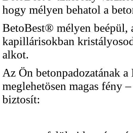
hogy mélyen behatol a beto
BetoBest® mélyen beépül, a
kapillárisokban kristályoso
alkot.
Az Ön betonpadozatának a B
meglehetösen magas fény – 
biztosít: