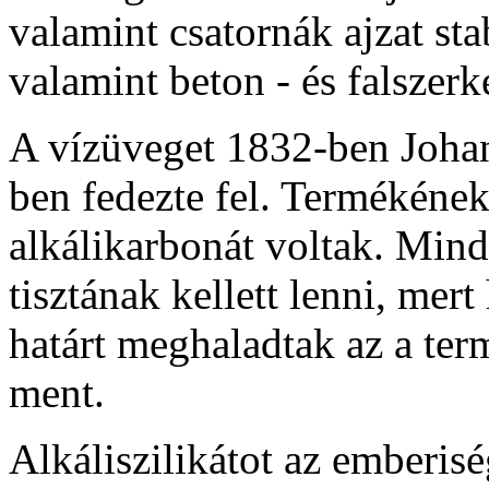
valamint csatornák ajzat sta
valamint beton - és falszerk
A vízüveget 1832-ben Joh
ben fedezte fel. Termékéne
alkálikarbonát voltak. Mi
tisztának kellett lenni, me
határt meghaladtak az a ter
ment.
Alkáliszilikátot az emberiség