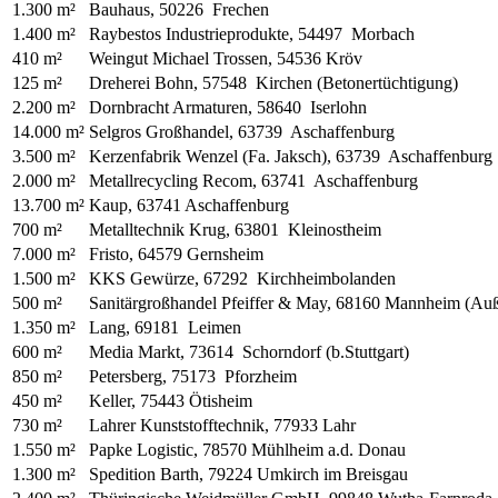
1.300 m²
Bauhaus, 50226 Frechen
1.400 m²
Raybestos Industrieprodukte, 54497 Morbach
410 m²
Weingut Michael Trossen, 54536 Kröv
125 m²
Dreherei Bohn, 57548 Kirchen (Betonertüchtigung)
2.200 m²
Dornbracht Armaturen, 58640 Iserlohn
14.000 m²
Selgros Großhandel, 63739 Aschaffenburg
3.500 m²
Kerzenfabrik Wenzel (Fa. Jaksch), 63739 Aschaffenburg
2.000 m²
Metallrecycling Recom, 63741 Aschaffenburg
13.700 m²
Kaup, 63741 Aschaffenburg
700 m²
Metalltechnik Krug, 63801 Kleinostheim
7.000 m²
Fristo, 64579 Gernsheim
1.500 m²
KKS Gewürze, 67292 Kirchheimbolanden
500 m²
Sanitärgroßhandel Pfeiffer & May, 68160 Mannheim (Auß
1.350 m²
Lang, 69181 Leimen
600 m²
Media Markt, 73614 Schorndorf (b.Stuttgart)
850 m²
Petersberg, 75173 Pforzheim
450 m²
Keller, 75443 Ötisheim
730 m²
Lahrer Kunststofftechnik, 77933 Lahr
1.550 m²
Papke Logistic, 78570 Mühlheim a.d. Donau
1.300 m²
Spedition Barth, 79224 Umkirch im Breisgau