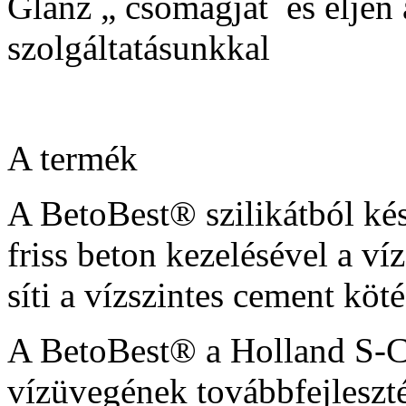
Glanz „ csomagját és éljen 
szolgáltatásunkkal
A termék
A BetoBest® szilikátból ké
friss beton kezelésével a víz
síti a vízszintes cement köté
A BetoBest® a Holland S-C
vízüvegének továbbfejleszté