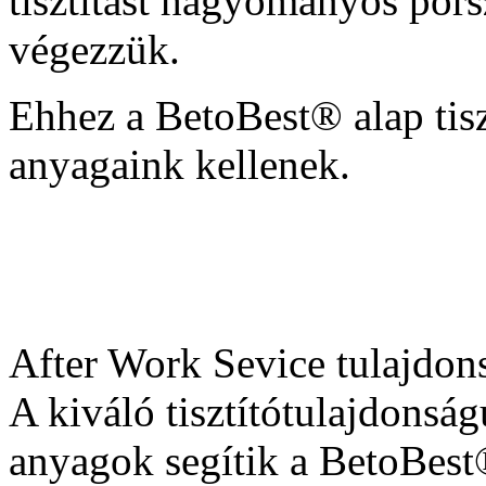
tisztítást hagyományos pors
végezzük.
Ehhez a BetoBest® alap tiszt
anyagaink kellenek.
After Work Sevice tulajdon
A kiváló tisztítótulajdonság
anyagok segítik a BetoBest®