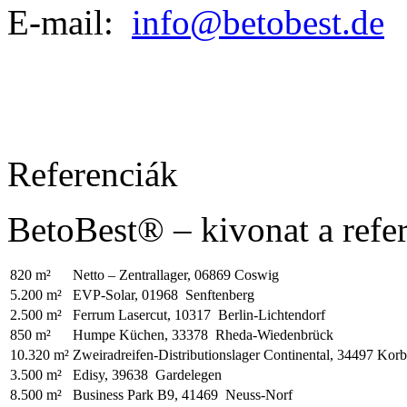
E-mail:
info@betobest.de
Referenciák
BetoBest® – kivonat a refer
820 m²
Netto – Zentrallager, 06869 Coswig
5.200 m²
EVP-Solar, 01968 Senftenberg
2.500 m²
Ferrum Lasercut, 10317 Berlin-Lichtendorf
850 m²
Humpe Küchen, 33378 Rheda-Wiedenbrück
10.320 m²
Zweiradreifen-Distributionslager Continental, 34497 Kor
3.500 m²
Edisy, 39638 Gardelegen
8.500 m²
Business Park B9, 41469 Neuss-Norf