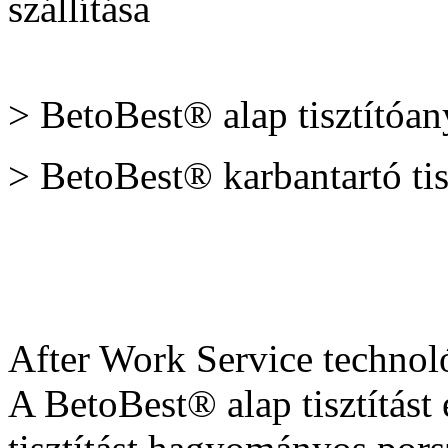
szállítása
> BetoBest® alap tisztítóa
> BetoBest® karbantartó ti
After Work Service technol
A BetoBest® alap tisztítást