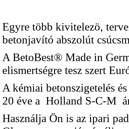
Egyre több kivitelezö, terv
betonjavító abszolút csúcsm
A BetoBest® Made in Germ
elismertségre tesz szert Eu
A kémiai betonszigetelés és
20 éve a Holland S-C-M áru
Használja Ön is az ipari pa