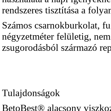
rendszeres tisztítása a folya
Számos csarnokburkolat, f
négyzetméter felületig, ne
zsugorodásból származó rep
Tulajdonságok
BetoBest® alacsony viszkozi