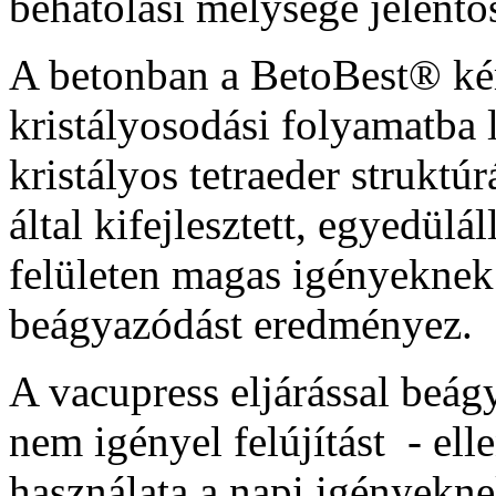
behatolási mélysége jelentö
A betonban a BetoBest® kém
kristályosodási folyamatba
kristályos tetraeder struktú
által kifejlesztett, egyedülál
felületen magas igényeknek
beágyazódást eredményez.
A vacupress eljárással beág
nem igényel felújítást - ell
használata a napi igényekne