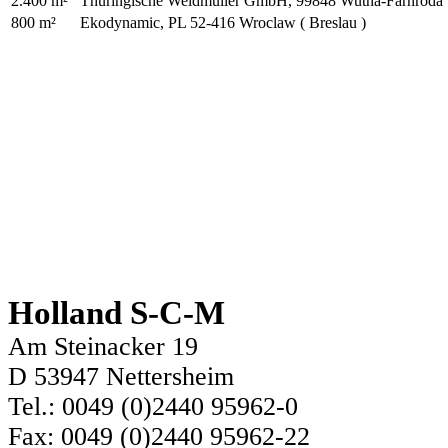
2.400 m²
Thüringische Weidmüller GmbH, 99848 Wutha-Farnroda
800 m²
Ekodynamic, PL 52-416 Wroclaw ( Breslau )
Holland S-C-M
Am Steinacker 19
D 53947 Nettersheim
Tel.: 0049 (0)2440 95962-0
Fax: 0049 (0)2440 95962-22